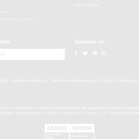
Cómo alquilar
ueva
e nuestras tiendas
bles
Síguenos en:
ndas
dad
Política de cookies
Canal ético de denuncias
Código de Conducta
|
|
ún gasto ni impuesto. La información suministrada ha sido preparada con la máxima rigurosid
nculantes. Solvia Inmobiliaria. c/ Vía de los Poblados nº 3, Edificio 1, C.E. Cristalia,28033-Madr