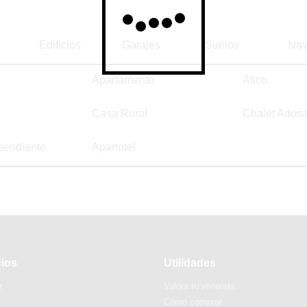
Edificios
Garajes
Suelos
Nav
Apartamento
Ático
Casa Rural
Chalet Ados
pendiente
Apartotel
cios
Utilidades
r
Valora tu vivienda
Cómo comprar