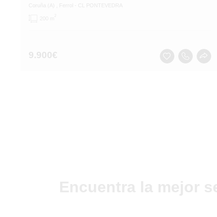
Coruña (A)
, Ferrol
- CL PONTEVEDRA
2
200 m
9.900
€
Encuentra la mejor s