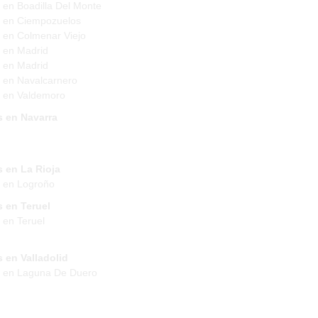
 en Boadilla Del Monte
 en Ciempozuelos
 en Colmenar Viejo
 en Madrid
 en Madrid
 en Navalcarnero
 en Valdemoro
s en Navarra
 en La Rioja
 en Logroño
 en Teruel
 en Teruel
 en Valladolid
s en Laguna De Duero