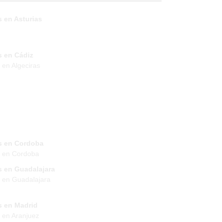
 en Asturias
s en Cádiz
 en Algeciras
s en Cordoba
s en Cordoba
s en Guadalajara
 en Guadalajara
s en Madrid
 en Aranjuez