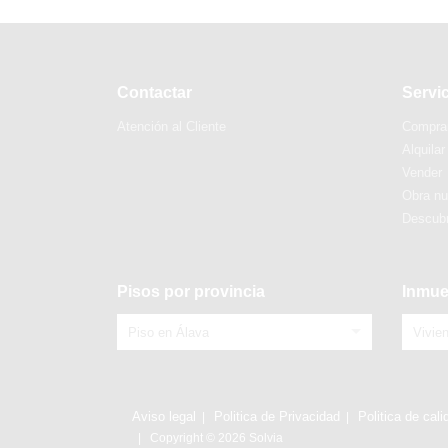
Contactar
Servi
Atención al Cliente
Compra
Alquilar
Vender
Obra n
Descubr
Pisos por provincia
Inmue
Piso en Álava
Vivie
Aviso legal
Politica de Privacidad
Politica de cali
Copyright © 2026 Solvia