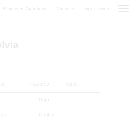
Búsquedas Guardadas
Contacto
Iniciar sesión
lvia
es
Trasteros
Otros
Bajo
ado
Duplex