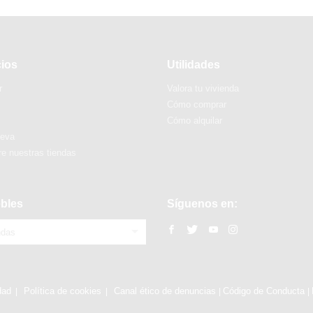
cios
Utilidades
r
Valora tu vivienda
Cómo comprar
Cómo alquilar
ueva
e nuestras tiendas
bles
Síguenos en:
ndas
dad
Política de cookies
Canal ético de denuncias
Código de Conducta
|
|