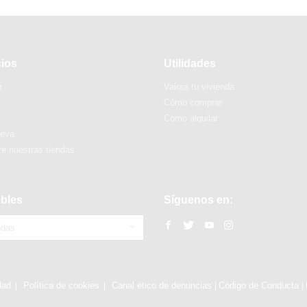
cios
Utilidades
r
Valora tu vivienda
Cómo comprar
Cómo alquilar
ueva
e nuestras tiendas
bles
Síguenos en:
ndas
dad
Política de cookies
Canal ético de denuncias
Código de Conducta
|
|