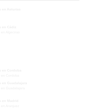
 en Asturias
s en Cádiz
 en Algeciras
s en Cordoba
s en Cordoba
s en Guadalajara
 en Guadalajara
s en Madrid
 en Aranjuez