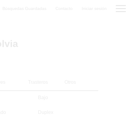
Búsquedas Guardadas
Contacto
Iniciar sesión
lvia
es
Trasteros
Otros
Bajo
ado
Duplex