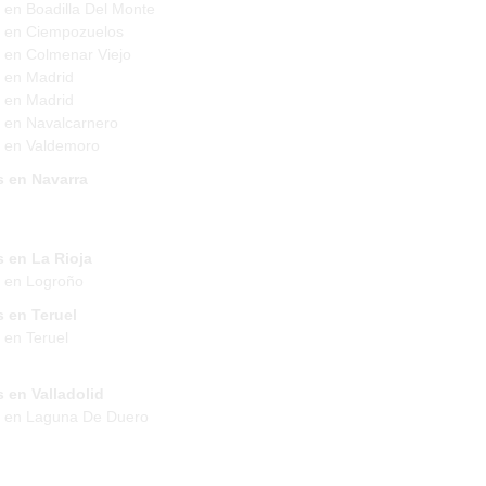
 en Boadilla Del Monte
 en Ciempozuelos
 en Colmenar Viejo
 en Madrid
 en Madrid
 en Navalcarnero
 en Valdemoro
s en Navarra
 en La Rioja
 en Logroño
 en Teruel
 en Teruel
 en Valladolid
s en Laguna De Duero