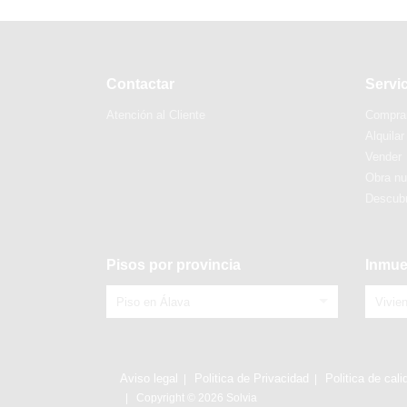
Contactar
Servi
Atención al Cliente
Compra
Alquilar
Vender
Obra n
Descubr
Pisos por provincia
Inmue
Piso en Álava
Vivie
Aviso legal
Politica de Privacidad
Politica de cali
Copyright © 2026 Solvia