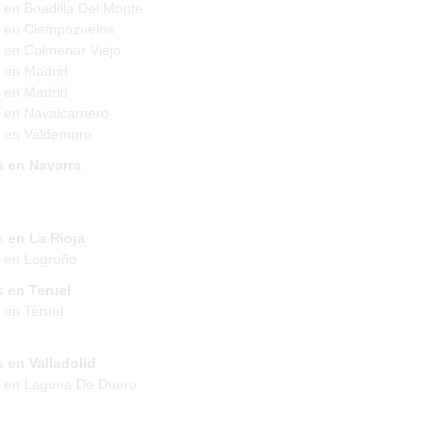
 en Boadilla Del Monte
 en Ciempozuelos
 en Colmenar Viejo
 en Madrid
 en Madrid
 en Navalcarnero
 en Valdemoro
s en Navarra
 en La Rioja
 en Logroño
 en Teruel
 en Teruel
 en Valladolid
s en Laguna De Duero