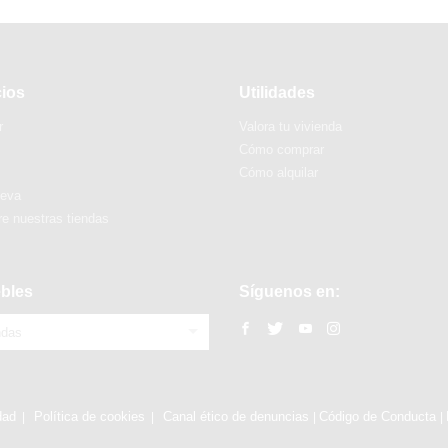
cios
Utilidades
r
Valora tu vivienda
Cómo comprar
Cómo alquilar
ueva
e nuestras tiendas
bles
Síguenos en:
ndas
dad
Política de cookies
Canal ético de denuncias
Código de Conducta
|
|