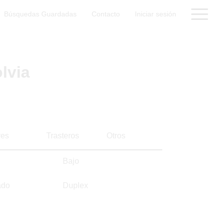
Búsquedas Guardadas
Contacto
Iniciar sesión
lvia
es
Trasteros
Otros
Bajo
ado
Duplex