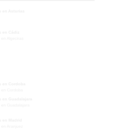
 en Asturias
s en Cádiz
 en Algeciras
s en Cordoba
s en Cordoba
s en Guadalajara
 en Guadalajara
s en Madrid
 en Aranjuez