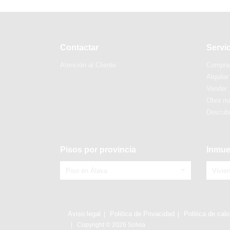
Contactar
Servi
Atención al Cliente
Compra
Alquilar
Vender
Obra n
Descubr
Pisos por provincia
Inmue
Piso en Álava
Vivie
Aviso legal
Politica de Privacidad
Politica de cali
Copyright © 2026 Solvia