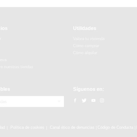
cios
Utilidades
r
Valora tu vivienda
Cómo comprar
Cómo alquilar
ueva
e nuestras tiendas
bles
Síguenos en:
ndas
dad
Política de cookies
Canal ético de denuncias
Código de Conducta
|
|