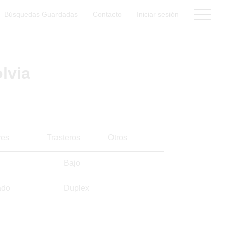
Búsquedas Guardadas
Contacto
Iniciar sesión
lvia
es
Trasteros
Otros
Bajo
ado
Duplex