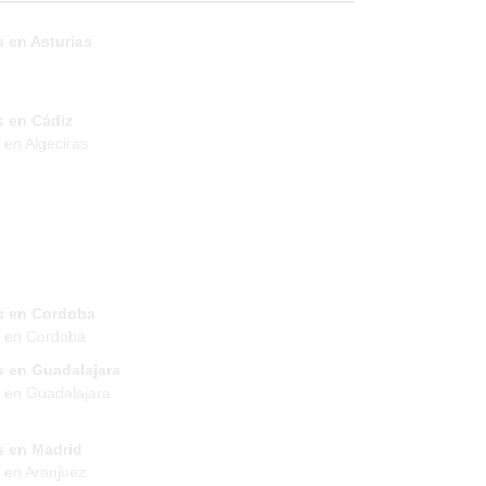
 en Asturias
s en Cádiz
 en Algeciras
s en Cordoba
s en Cordoba
s en Guadalajara
 en Guadalajara
s en Madrid
 en Aranjuez