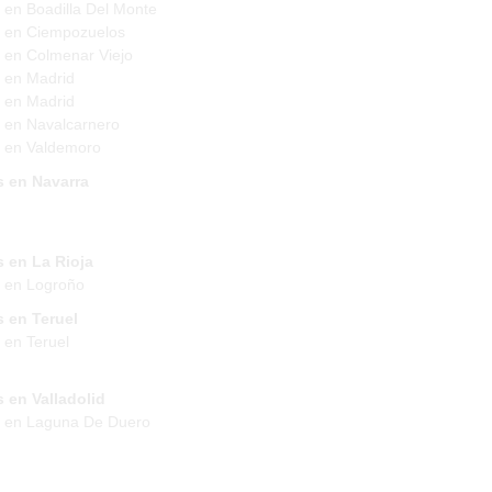
 en Boadilla Del Monte
 en Ciempozuelos
 en Colmenar Viejo
 en Madrid
 en Madrid
 en Navalcarnero
 en Valdemoro
s en Navarra
 en La Rioja
 en Logroño
 en Teruel
 en Teruel
 en Valladolid
s en Laguna De Duero