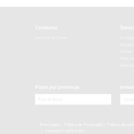
Contactar
Servi
Atención al Cliente
Compra
Alquilar
Vender
Obra n
Descubr
Pisos por provincia
Inmue
Piso en Álava
Vivie
Aviso legal
Politica de Privacidad
Politica de cali
Copyright © 2026 Solvia