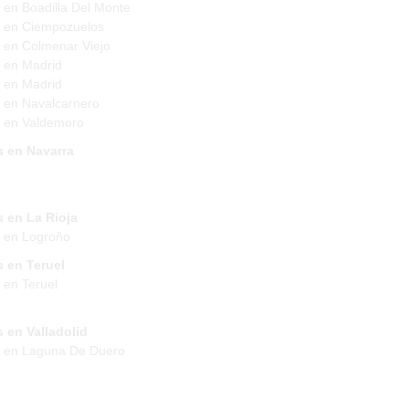
 en Boadilla Del Monte
 en Ciempozuelos
 en Colmenar Viejo
 en Madrid
 en Madrid
 en Navalcarnero
 en Valdemoro
s en Navarra
 en La Rioja
 en Logroño
 en Teruel
 en Teruel
 en Valladolid
s en Laguna De Duero