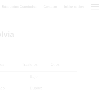
Búsquedas Guardadas
Contacto
Iniciar sesión
lvia
es
Trasteros
Otros
Bajo
ado
Duplex