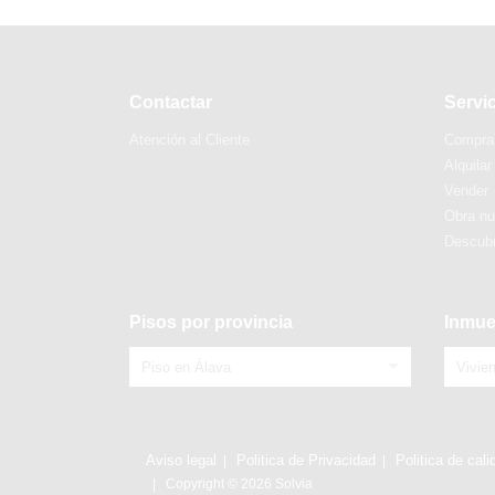
Contactar
Servi
Atención al Cliente
Compra
Alquilar
Vender
Obra n
Descubr
Pisos por provincia
Inmue
Piso en Álava
Vivie
Aviso legal
Politica de Privacidad
Politica de cali
Copyright © 2026 Solvia