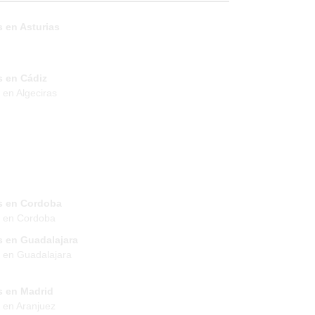
 en Asturias
s en Cádiz
 en Algeciras
s en Cordoba
s en Cordoba
s en Guadalajara
 en Guadalajara
s en Madrid
 en Aranjuez