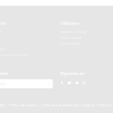
cios
Utilidades
r
Valora tu vivienda
Cómo comprar
Cómo alquilar
ueva
e nuestras tiendas
bles
Síguenos en:
ndas
dad
Política de cookies
Canal ético de denuncias
Código de Conducta
|
|