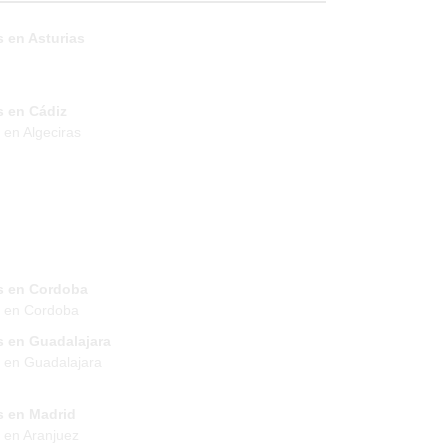
 en Asturias
s en Cádiz
 en Algeciras
s en Cordoba
s en Cordoba
s en Guadalajara
 en Guadalajara
s en Madrid
 en Aranjuez