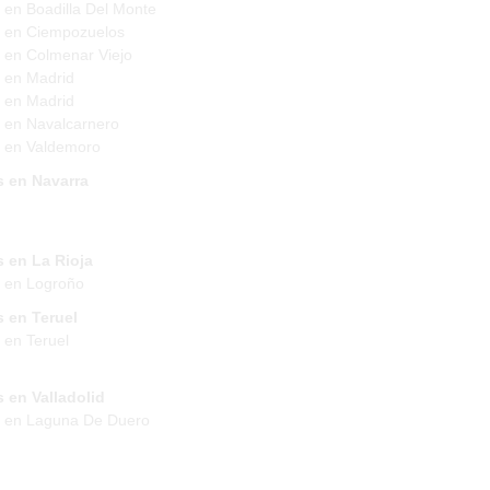
 en Boadilla Del Monte
 en Ciempozuelos
 en Colmenar Viejo
 en Madrid
 en Madrid
 en Navalcarnero
 en Valdemoro
s en Navarra
 en La Rioja
 en Logroño
 en Teruel
 en Teruel
 en Valladolid
s en Laguna De Duero