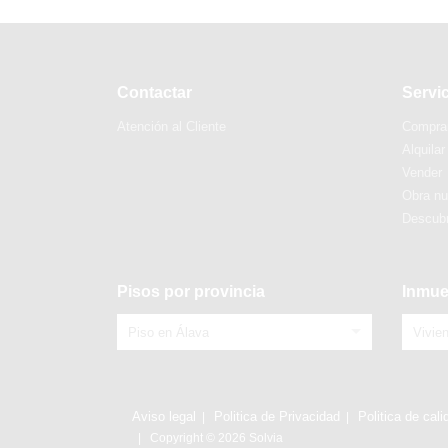
Contactar
Servi
Atención al Cliente
Compra
Alquilar
Vender
Obra n
Descubr
Pisos por provincia
Inmue
Piso en Álava
Vivie
Aviso legal
Politica de Privacidad
Politica de cali
Copyright © 2026 Solvia