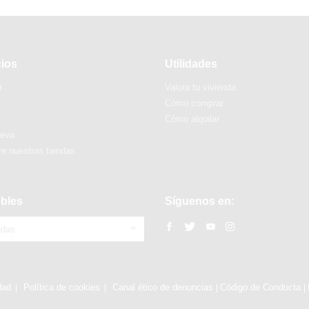
cios
Utilidades
r
Valora tu vivienda
Cómo comprar
Cómo alquilar
ueva
e nuestras tiendas
bles
Síguenos en:
ndas
dad
Política de cookies
Canal ético de denuncias
Código de Conducta
|
|