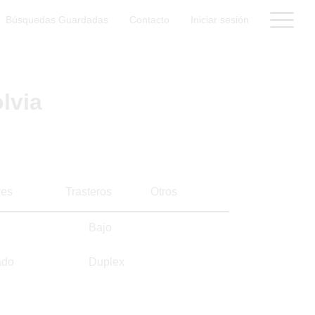
Búsquedas Guardadas
Contacto
Iniciar sesión
lvia
es
Trasteros
Otros
Bajo
ado
Duplex