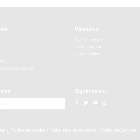
cios
Utilidades
r
Valora tu vivienda
Cómo comprar
Cómo alquilar
ueva
e nuestras tiendas
bles
Síguenos en:
ndas
dad
Política de cookies
Canal ético de denuncias
Código de Conducta
|
|