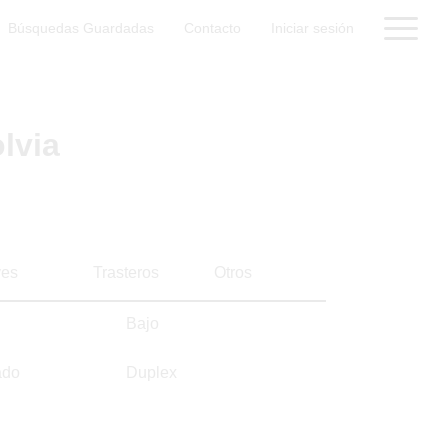
Búsquedas Guardadas
Contacto
Iniciar sesión
lvia
es
Trasteros
Otros
Bajo
ado
Duplex