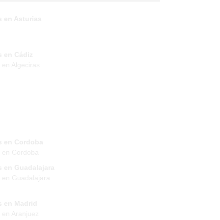
 en Asturias
s en Cádiz
 en Algeciras
s en Cordoba
s en Cordoba
s en Guadalajara
 en Guadalajara
s en Madrid
 en Aranjuez