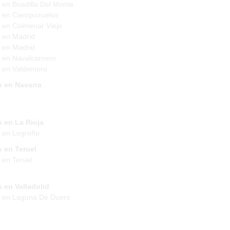
 en Boadilla Del Monte
 en Ciempozuelos
 en Colmenar Viejo
 en Madrid
 en Madrid
 en Navalcarnero
 en Valdemoro
s en Navarra
 en La Rioja
 en Logroño
 en Teruel
 en Teruel
 en Valladolid
s en Laguna De Duero