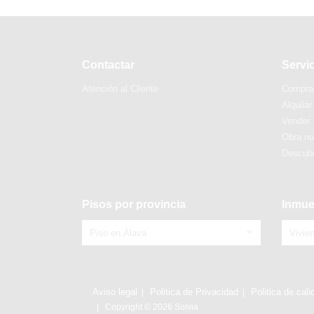
Contactar
Servi
Atención al Cliente
Compra
Alquilar
Vender
Obra n
Descubr
Pisos por provincia
Inmue
Piso en Álava
Vivie
Aviso legal
Politica de Privacidad
Politica de cali
Copyright © 2026 Solvia