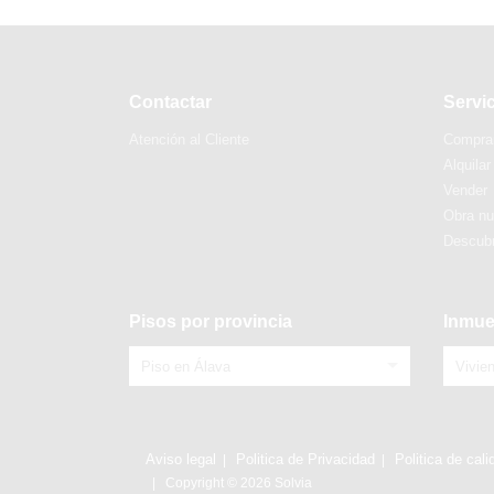
Contactar
Servi
Atención al Cliente
Compra
Alquilar
Vender
Obra n
Descubr
Pisos por provincia
Inmue
Piso en Álava
Vivie
Aviso legal
Politica de Privacidad
Politica de cali
Copyright © 2026 Solvia