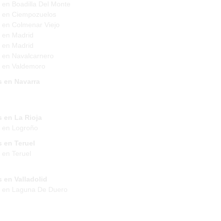
 en Boadilla Del Monte
 en Ciempozuelos
 en Colmenar Viejo
 en Madrid
 en Madrid
 en Navalcarnero
 en Valdemoro
s en Navarra
 en La Rioja
 en Logroño
 en Teruel
 en Teruel
 en Valladolid
s en Laguna De Duero