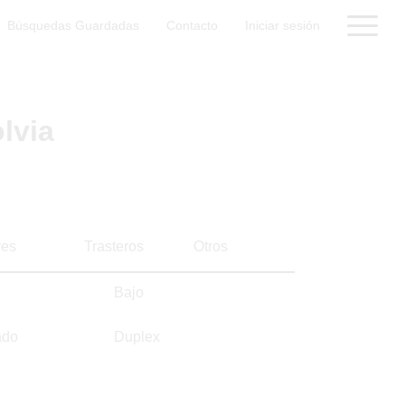
Búsquedas Guardadas
Contacto
Iniciar sesión
lvia
es
Trasteros
Otros
Bajo
ado
Duplex