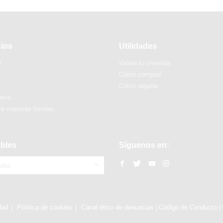
cios
Utilidades
r
Valora tu vivienda
Cómo comprar
Cómo alquilar
ueva
e nuestras tiendas
bles
Síguenos en:
ndas
dad
Política de cookies
Canal ético de denuncias
Código de Conducta
|
|