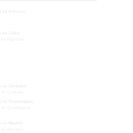
 en Asturias
s en Cádiz
 en Algeciras
s en Cordoba
s en Cordoba
s en Guadalajara
 en Guadalajara
s en Madrid
 en Aranjuez