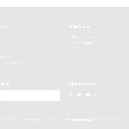
cios
Utilidades
r
Valora tu vivienda
Cómo comprar
Cómo alquilar
ueva
e nuestras tiendas
bles
Síguenos en:
ndas
dad
Política de cookies
Canal ético de denuncias
Código de Conducta
|
|