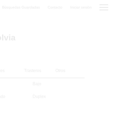
Búsquedas Guardadas
Contacto
Iniciar sesión
lvia
es
Trasteros
Otros
Bajo
ado
Duplex