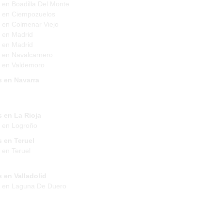
 en Boadilla Del Monte
 en Ciempozuelos
 en Colmenar Viejo
 en Madrid
 en Madrid
 en Navalcarnero
 en Valdemoro
s en Navarra
 en La Rioja
 en Logroño
 en Teruel
 en Teruel
 en Valladolid
s en Laguna De Duero