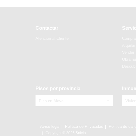
Contactar
Servi
Atención al Cliente
Compra
Alquilar
Vender
Obra n
Descubr
Pisos por provincia
Inmue
Piso en Álava
Vivie
Aviso legal
Politica de Privacidad
Politica de cali
Copyright © 2026 Solvia