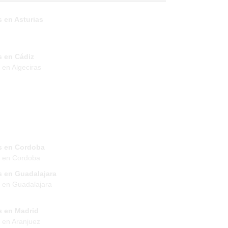
 en Asturias
s en Cádiz
 en Algeciras
s en Cordoba
s en Cordoba
s en Guadalajara
 en Guadalajara
s en Madrid
 en Aranjuez