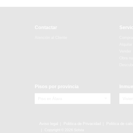
Contactar
Servi
Atención al Cliente
Compra
Alquilar
Vender
Obra n
Descubr
Pisos por provincia
Inmue
Piso en Álava
Vivie
Aviso legal
Politica de Privacidad
Politica de cali
Copyright © 2026 Solvia