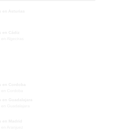
 en Asturias
s en Cádiz
 en Algeciras
s en Cordoba
s en Cordoba
s en Guadalajara
 en Guadalajara
s en Madrid
 en Aranjuez