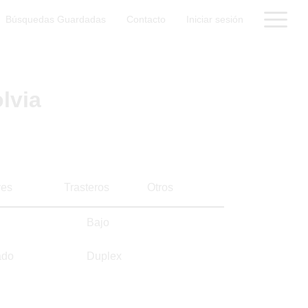
Búsquedas Guardadas
Contacto
Iniciar sesión
lvia
es
Trasteros
Otros
Bajo
ado
Duplex