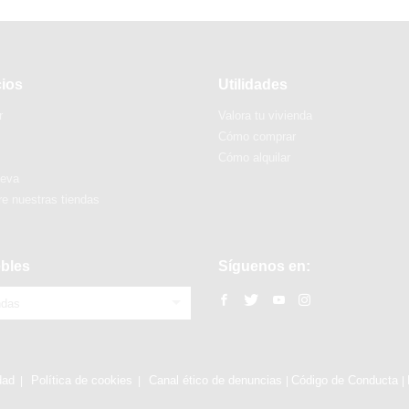
cios
Utilidades
r
Valora tu vivienda
Cómo comprar
Cómo alquilar
ueva
e nuestras tiendas
bles
Síguenos en:
ndas
dad
Política de cookies
Canal ético de denuncias
Código de Conducta
|
|