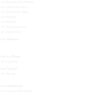
 en Boadilla Del Monte
 en Ciempozuelos
 en Colmenar Viejo
 en Madrid
 en Madrid
 en Navalcarnero
 en Valdemoro
s en Navarra
 en La Rioja
 en Logroño
 en Teruel
 en Teruel
 en Valladolid
s en Laguna De Duero