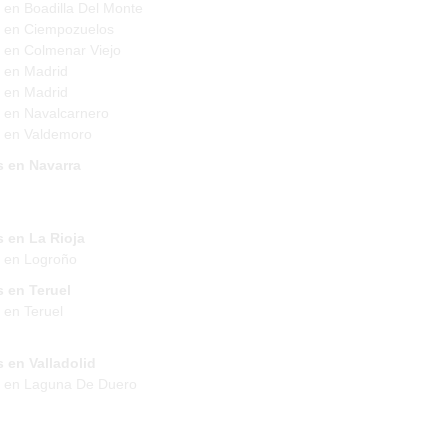
 en Boadilla Del Monte
 en Ciempozuelos
 en Colmenar Viejo
 en Madrid
 en Madrid
 en Navalcarnero
 en Valdemoro
s en Navarra
 en La Rioja
 en Logroño
 en Teruel
 en Teruel
 en Valladolid
s en Laguna De Duero