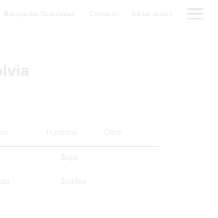
Búsquedas Guardadas
Contacto
Iniciar sesión
lvia
es
Trasteros
Otros
Bajo
ado
Duplex