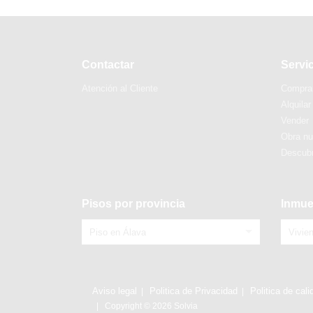
Contactar
Servi
Atención al Cliente
Compra
Alquilar
Vender
Obra n
Descubr
Pisos por provincia
Inmue
Piso en Álava
Vivie
Aviso legal
Politica de Privacidad
Politica de cali
Copyright © 2026 Solvia