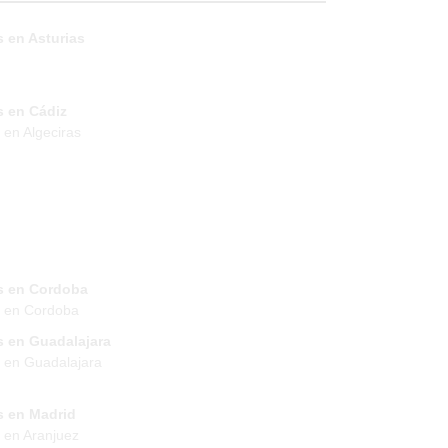
 en Asturias
s en Cádiz
 en Algeciras
s en Cordoba
s en Cordoba
s en Guadalajara
 en Guadalajara
s en Madrid
 en Aranjuez