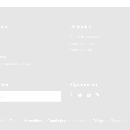
cios
Utilidades
r
Valora tu vivienda
Cómo comprar
Cómo alquilar
ueva
e nuestras tiendas
bles
Síguenos en:
ndas
dad
Política de cookies
Canal ético de denuncias
Código de Conducta
|
|