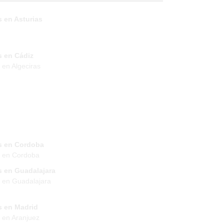
 en Asturias
s en Cádiz
 en Algeciras
s en Cordoba
s en Cordoba
s en Guadalajara
 en Guadalajara
s en Madrid
 en Aranjuez