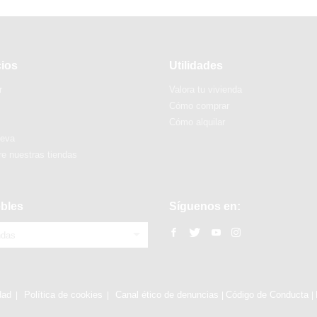
cios
Utilidades
r
Valora tu vivienda
Cómo comprar
Cómo alquilar
ueva
e nuestras tiendas
bles
Síguenos en:
ndas
dad
Política de cookies
Canal ético de denuncias
Código de Conducta
|
|