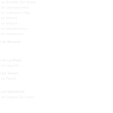
 en Boadilla Del Monte
 en Ciempozuelos
 en Colmenar Viejo
 en Madrid
 en Madrid
 en Navalcarnero
 en Valdemoro
s en Navarra
 en La Rioja
 en Logroño
 en Teruel
 en Teruel
 en Valladolid
s en Laguna De Duero