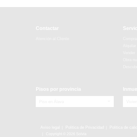
Contactar
Servi
Atención al Cliente
Compra
Alquilar
Vender
Obra n
Descubr
Pisos por provincia
Inmue
Piso en Álava
Vivie
Aviso legal
Politica de Privacidad
Politica de cali
Copyright © 2026 Solvia