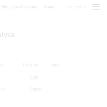
Búsquedas Guardadas
Contacto
Iniciar sesión
lvia
es
Trasteros
Otros
Bajo
ado
Duplex