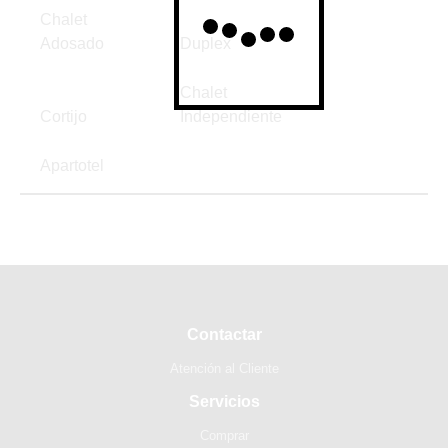
Chalet
Adosado
Duplex
Chalet
Cortijo
Independiente
Apartotel
Contactar
Atención al Cliente
Servicios
Comprar