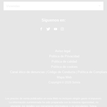
Viviendas
Síguenos en:
Aviso legal
Politica de Privacidad
Politica de calidad
Política de cookies
Canal ético de denuncias
Código de Conducta
Política de Complian
|
|
Mapa Web
Copyright © 2026 Solvia
Los precios de venta publicados en esta Web no incluyen ningún gasto ni impuesto.
La información suministrada ha sido preparada con la máxima rigurosidad, no
obstante, los detalles son meramente informativos y no vinculantes. Solvia