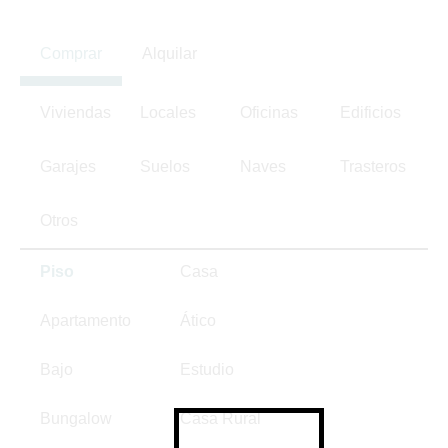
Comprar
Alquilar
Viviendas
Locales
Oficinas
Edificios
Garajes
Suelos
Naves
Trasteros
Otros
Piso
Casa
Apartamento
Ático
Bajo
Estudio
Bungalow
Casa Rural