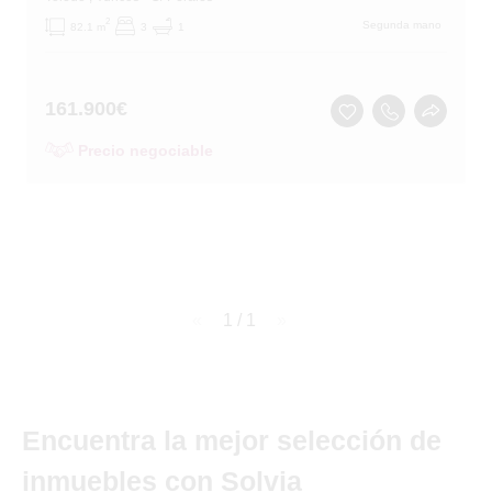
2
Segunda mano
82.1 m
3
1
161.900
€
Precio negociable
page
1 / 1
page
Encuentra la mejor selección de
inmuebles con Solvia