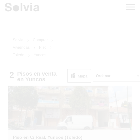
Solvia
Comprar
Viviendas
Piso
Toledo
Yuncos
2
Pisos
en venta
1
/
10
Ordenar
Mapa
VENTA FLASH
en Yuncos
Piso en C/ Real, Yuncos (Toledo)