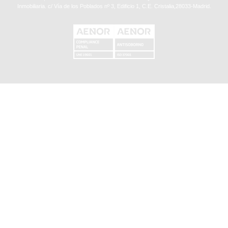
Inmobiliaria. c/ Vía de los Poblados nº 3, Edificio 1, C.E. Cristalia,28033-Madrid.