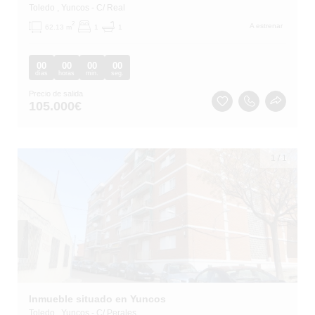
Toledo
, Yuncos
- C/ Real
2
A estrenar
62.13 m
1
1
00
00
00
00
días
horas
min.
seg.
Precio de salida
105.000
€
1
/
1
Inmueble situado en Yuncos
Toledo
, Yuncos
- C/ Perales