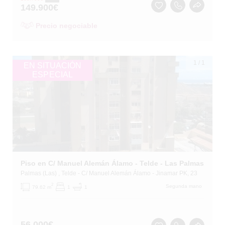
149.900
€
Precio negociable
1
/
1
EN SITUACIÓN
ESPECIAL
Piso en C/ Manuel Alemán Álamo - Telde - Las Palmas
Palmas (Las)
, Telde
- C/ Manuel Alemán Álamo - Jinamar PK, 23
2
Segunda mano
79.62 m
1
1
56.000
€