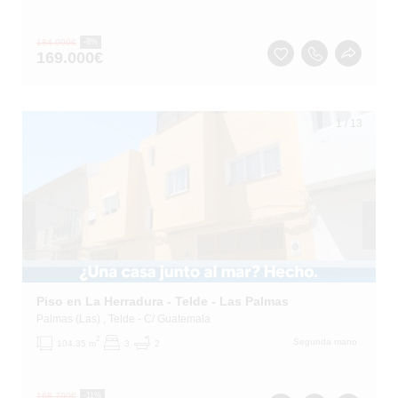
184.000
€
-8%
169.000
€
1
/
13
Piso en La Herradura - Telde - Las Palmas
Palmas (Las)
, Telde
- C/ Guatemala
2
Segunda mano
104.35 m
3
2
168.700
€
-11%