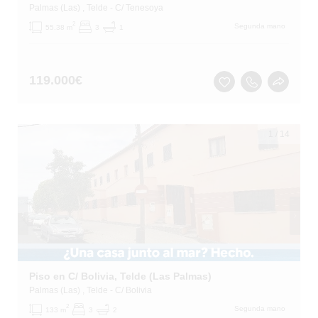
Palmas (Las)
, Telde
- C/ Tenesoya
2
Segunda mano
55.38 m
3
1
119.000
€
1
/
14
Piso en C/ Bolivia, Telde (Las Palmas)
Palmas (Las)
, Telde
- C/ Bolivia
2
Segunda mano
133 m
3
2