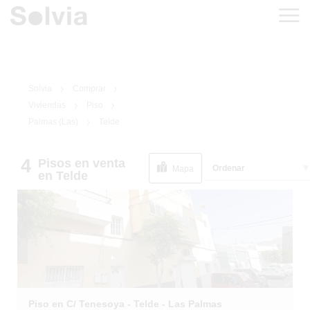
Solvia
Comprar
Viviendas
Piso
Palmas (Las)
Telde
4
Pisos
en venta
1
/
20
Ordenar
Mapa
en Telde
Piso en C/ Tenesoya - Telde - Las Palmas