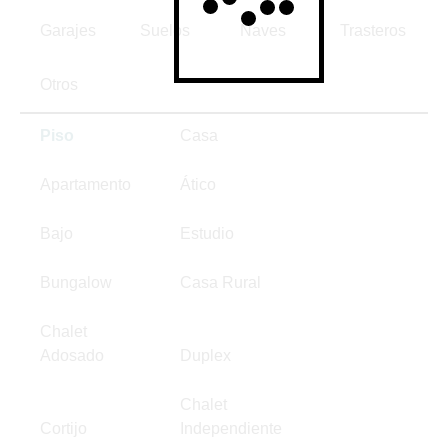
Garajes
Suelos
Naves
Trasteros
Otros
Piso
Casa
Apartamento
Ático
Bajo
Estudio
Bungalow
Casa Rural
Chalet
Adosado
Duplex
Chalet
Cortijo
Independiente