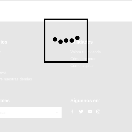
cios
Utilidades
r
Valora tu vivienda
Cómo comprar
Cómo alquilar
ueva
e nuestras tiendas
bles
Síguenos en:
ndas