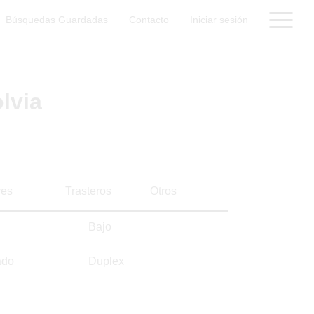
Búsquedas Guardadas
Contacto
Iniciar sesión
lvia
es
Trasteros
Otros
Bajo
ado
Duplex