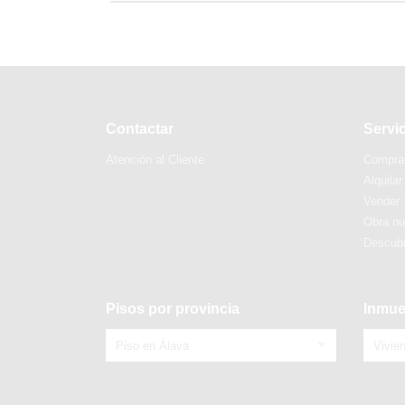
Contactar
Servi
Atención al Cliente
Compra
Alquilar
Vender
Obra n
Descubr
Pisos por provincia
Inmue
Piso en Álava
Vivie