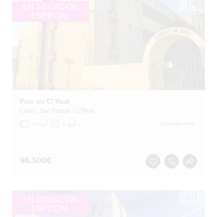
1
/
1
EN SITUACIÓN
ESPECIAL
Piso en C/ Real
Cádiz
, San Roque
- C/ Real
2
Segunda mano
79.8 m
3
1
96.500
€
1
/
1
EN SITUACIÓN
ESPECIAL