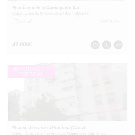
Piso Línea de la Concepción (La)
Cádiz
, Línea de la Concepción (La)
- OLVERA
2
Segunda mano
61.74 m
42.000
€
1
/
3
EN SITUACIÓN
ESPECIAL
Piso en Jerez de la Frontera (Cádiz)
Cádiz
, Jerez de la Frontera
- Lg/ Poligono de San Telmo