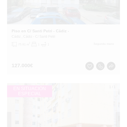
Piso en C/ Santi Petri - Cádiz -
Cádiz
, Cádiz
- C/ Santi Petri
2
Segunda mano
75.81 m
1
1
127.000
€
1
/
1
EN SITUACIÓN
ESPECIAL