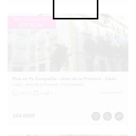
1
/
1
EN SITUACIÓN
ESPECIAL
Piso en Pz Compañía - Jerez de la Frontera - Cádiz
Cádiz
, Jerez de la Frontera
- Pz Compañía
2
Segunda mano
112.5 m
4
2
104.000
€