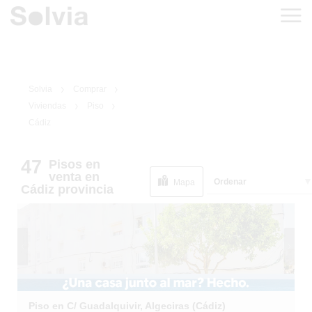
Solvia
Comprar
Viviendas
Piso
Cádiz
47
Pisos
en
1
/
23
venta
en
Ordenar
Mapa
Cádiz
provincia
Piso en C/ Guadalquivir, Algeciras (Cádiz)