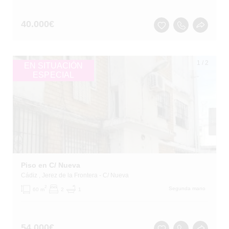
40.000
€
1
/
2
EN SITUACIÓN
ESPECIAL
Piso en C/ Nueva
Cádiz
, Jerez de la Frontera
- C/ Nueva
2
Segunda mano
60 m
2
1
54.000
€