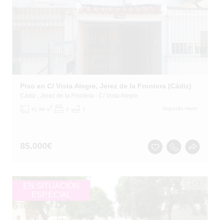
Piso en C/ Vista Alegre, Jerez de la Frontera (Cádiz)
Cádiz
, Jerez de la Frontera
- C/ Vista Alegre
2
Segunda mano
81.99 m
3
1
85.000
€
1
/
5
EN SITUACIÓN
ESPECIAL