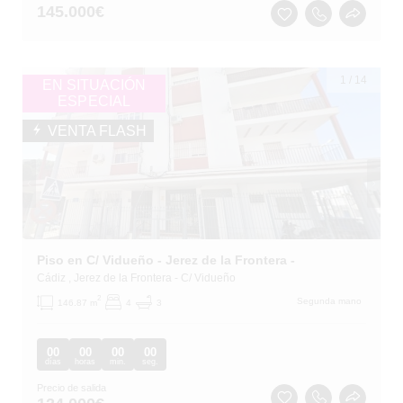
145.000
€
1
/
14
EN SITUACIÓN
ESPECIAL
VENTA FLASH
Piso en C/ Vidueño - Jerez de la Frontera -
Cádiz
, Jerez de la Frontera
- C/ Vidueño
2
Segunda mano
146.87 m
4
3
00
00
00
00
días
horas
min.
seg.
Precio de salida