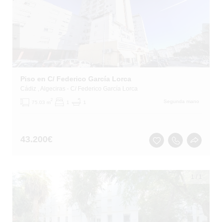
Piso en C/ Federico García Lorca
Cádiz
, Algeciras
- C/ Federico García Lorca
2
Segunda mano
75.03 m
1
1
43.200
€
1
/
1