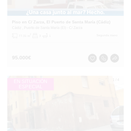
Piso en C/ Zarza, El Puerto de Santa María (Cádiz)
Cádiz
, Puerto de Santa María (El)
- C/ Zarza
2
Segunda mano
77.31 m
3
1
95.000
€
1
/
4
EN SITUACIÓN
ESPECIAL