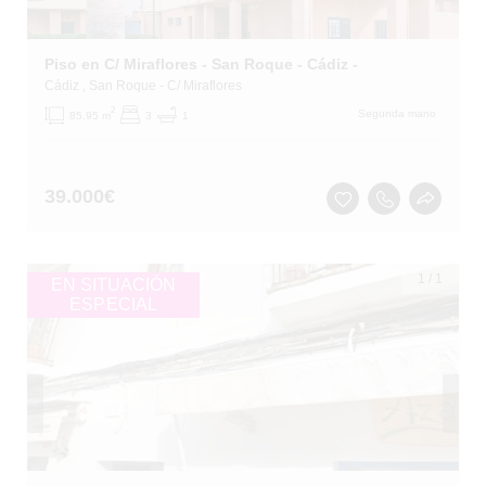
Piso en C/ Miraflores - San Roque - Cádiz -
Cádiz
, San Roque
- C/ Miraflores
2
Segunda mano
85.95 m
3
1
39.000
€
1
/
1
EN SITUACIÓN
ESPECIAL