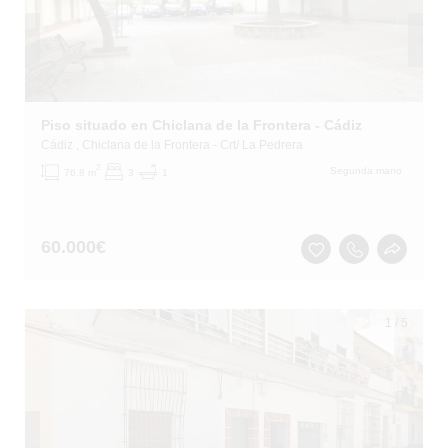
Piso situado en Chiclana de la Frontera - Cádiz
Cádiz
, Chiclana de la Frontera
- Crt/ La Pedrera
2
Segunda mano
76.8 m
3
1
60.000
€
1
/
5