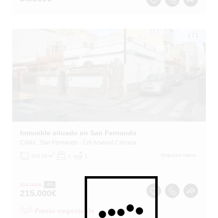
1
/
1
Inmueble situado en San Fernando
Cádiz
, San Fernando
- Crt/ Arsenal Carraca
2
Segunda mano
103.78 m
4
1
225.000
€
-4%
215.000
€
Precio negociable