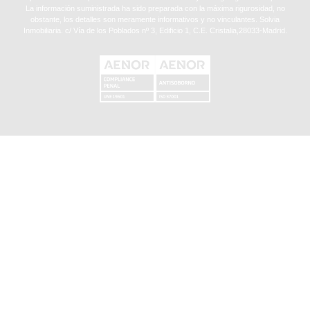
La información suministrada ha sido preparada con la máxima rigurosidad, no
obstante, los detalles son meramente informativos y no vinculantes. Solvia
Inmobiliaria. c/ Vía de los Poblados nº 3, Edificio 1, C.E. Cristalia,28033-Madrid.