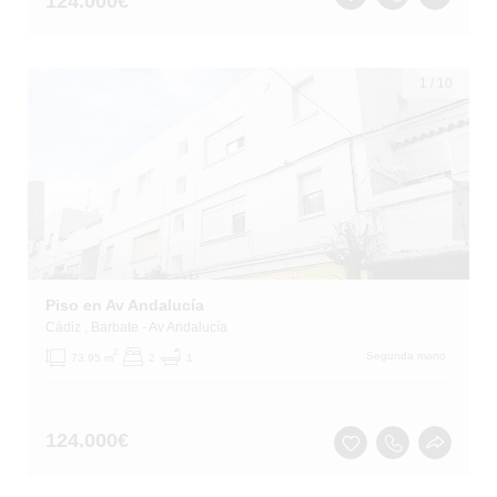
124.000
€
1
/
10
Piso en Av Andalucía
Cádiz
, Barbate
- Av Andalucía
2
Segunda mano
73.95 m
2
1
124.000
€