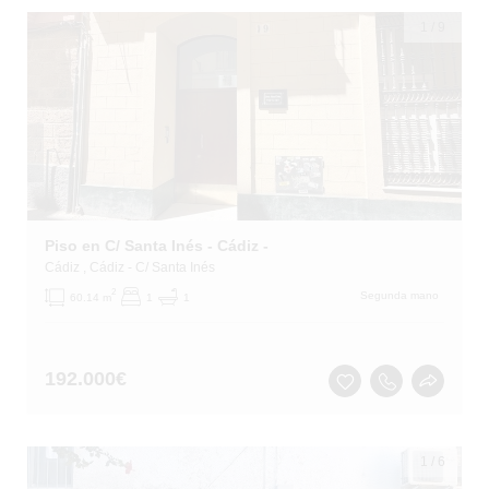
1
/
9
Piso en C/ Santa Inés - Cádiz -
Cádiz
, Cádiz
- C/ Santa Inés
2
Segunda mano
60.14 m
1
1
192.000
€
1
/
6