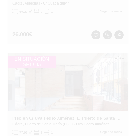
Cádiz
, Algeciras
- C/ Guadalquivir
2
Segunda mano
60.27 m
3
1
26.000
€
1
/
21
EN SITUACIÓN
ESPECIAL
Piso en C/ Uva Pedro Ximénez, El Puerto de Santa María (Cádiz)
Cádiz
, Puerto de Santa María (El)
- C/ Uva Pedro Ximénez
2
Segunda mano
77.97 m
3
1