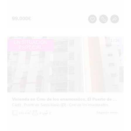
99.000
€
1
/
16
EN SITUACIÓN
ESPECIAL
Vivienda en Cmo de los enamorados, El Puerto de Santa María (Cádiz)
Cádiz
, Puerto de Santa María (El)
- Cmo de los enamorados
2
Segunda mano
101.4 m
3
2