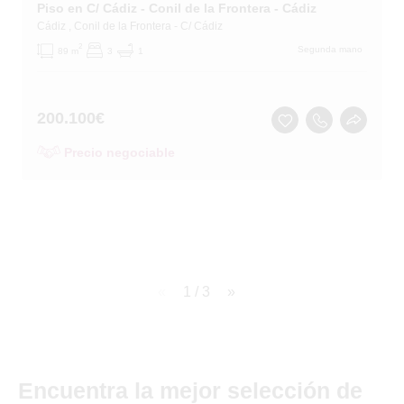
Piso en C/ Cádiz - Conil de la Frontera - Cádiz
Cádiz
, Conil de la Frontera
- C/ Cádiz
2
Segunda mano
89 m
3
1
200.100
€
Precio negociable
page
1 / 3
page
Encuentra la mejor selección de