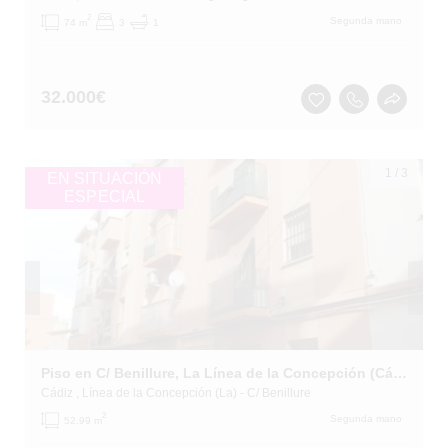
2
Segunda mano
74 m
3
1
32.000
€
1
/
3
EN SITUACIÓN
ESPECIAL
Piso en C/ Benillure, La Línea de la Concepción (Cádiz)
Cádiz
, Línea de la Concepción (La)
- C/ Benillure
2
Segunda mano
52.99 m