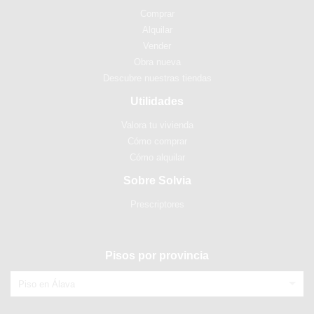
Comprar
Alquilar
Vender
Obra nueva
Descubre nuestras tiendas
Utilidades
Valora tu vivienda
Cómo comprar
Cómo alquilar
Sobre Solvia
Prescriptores
Pisos por provincia
Piso en Álava