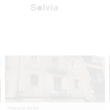
1
/
1
Piso en C/ del Sol