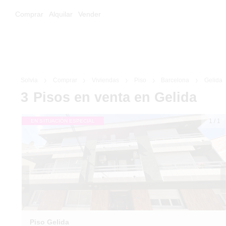
Comprar
Alquilar
Vender
Solvia
Comprar
Viviendas
Piso
Barcelona
Gelida
3
Pisos
en venta
en Gelida
1
/
1
EN SITUACIÓN ESPECIAL
Piso Gelida