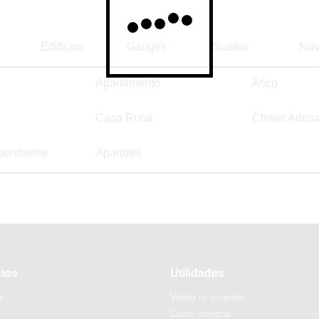
Edificios
Garajes
Suelos
Nav
Apartamento
Ático
Casa Rural
Chalet Ados
pendiente
Apartotel
cios
Utilidades
r
Valora tu vivienda
Cómo comprar