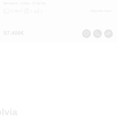
Barcelona
, Gelida
- C/ del Sol
2
Segunda mano
51.46 m
1
1
57.400
€
lvia