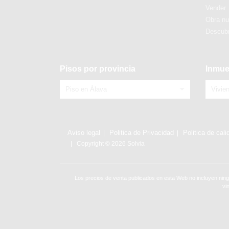
Vender
Obra n
Descubr
Pisos por provincia
Inmue
Piso en Álava
Vivie
Aviso legal
Politica de Privacidad
Politica de cali
Copyright © 2026 Solvia
Los precios de venta publicados en esta Web no incluyen ning
vi