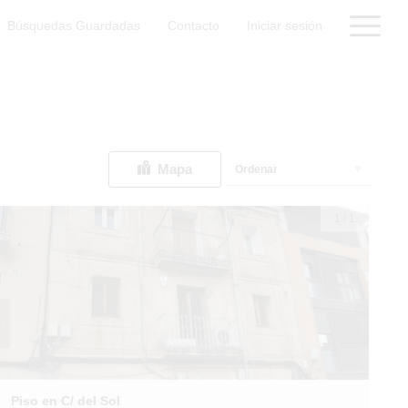
Búsquedas Guardadas
Contacto
Iniciar sesión
Mapa
Ordenar
1
/
1
Piso en C/ del Sol