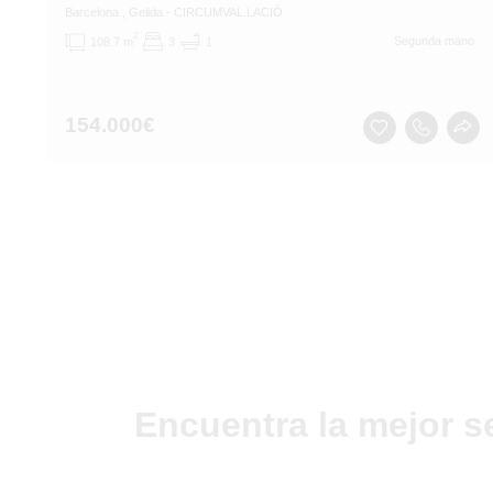
Barcelona
, Gelida
- CIRCUMVAL.LACIÓ
2
Segunda mano
108.7 m
3
1
154.000
€
Encuentra la mejor s