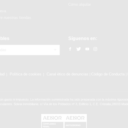
Cómo alquilar
ueva
e nuestras tiendas
bles
Síguenos en:
ndas
dad
Política de cookies
Canal ético de denuncias
Código de Conducta
|
|
ún gasto ni impuesto. La información suministrada ha sido preparada con la máxima rigurosid
nculantes. Solvia Inmobiliaria. c/ Vía de los Poblados nº 3, Edificio 1, C.E. Cristalia,28033-Madr