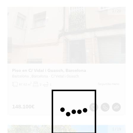
1
/
20
Piso en C/ Vidal i Guasch, Barcelona
Barcelona
, Barcelona
- C/ Vidal i Guasch
2
Segunda mano
87.62 m
2
1
148.100
€
1
/
19