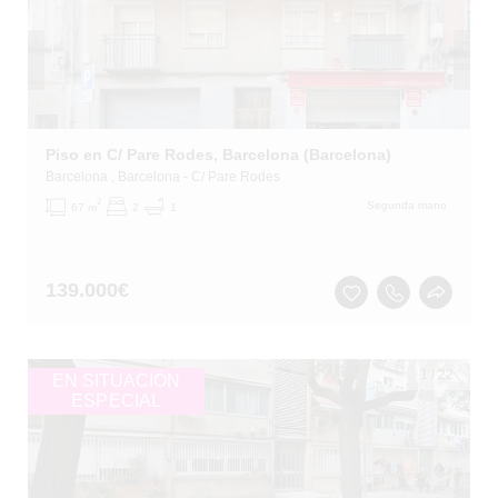
Piso en C/ Pare Rodes, Barcelona (Barcelona)
Barcelona
, Barcelona
- C/ Pare Rodes
2
Segunda mano
67 m
2
1
139.000
€
1
/
22
EN SITUACIÓN
ESPECIAL