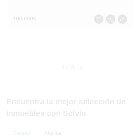
100.000
€
page
1 / 10
page
Encuentra la mejor selección de
inmuebles con Solvia
Comprar
Alquilar