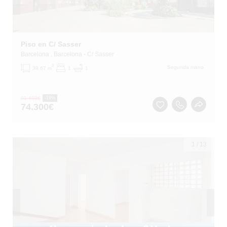
Piso en C/ Sasser
Barcelona
, Barcelona
- C/ Sasser
2
Segunda mano
39.67 m
1
1
91.400
€
-19%
74.300
€
1
/
13