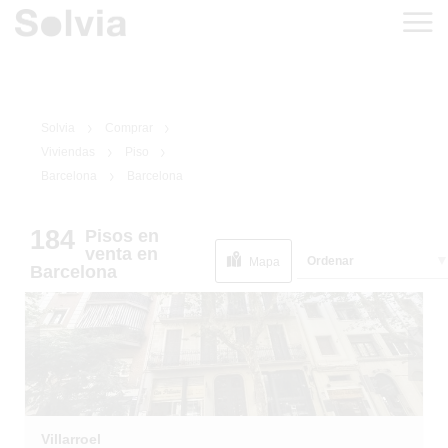
Solvia
Comprar
Viviendas
Piso
Barcelona
Barcelona
184
Pisos
en
1
/
1
EN RENTABILIDAD
venta
en
Ordenar
Mapa
Barcelona
Villarroel