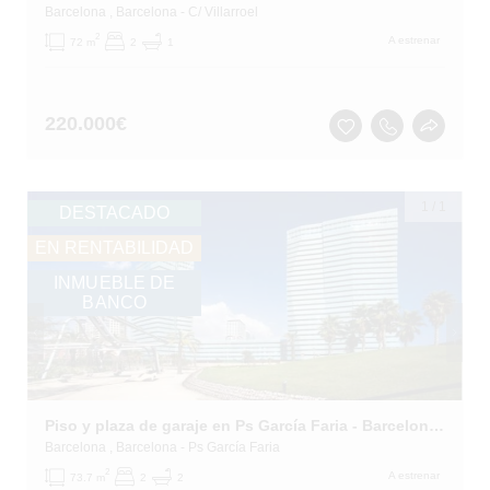
Barcelona
, Barcelona
- C/ Villarroel
2
A estrenar
72 m
2
1
220.000
€
1
/
1
DESTACADO
EN RENTABILIDAD
INMUEBLE DE
BANCO
Piso y plaza de garaje en Ps García Faria - Barcelona -
Barcelona
, Barcelona
- Ps García Faria
2
A estrenar
73.7 m
2
2