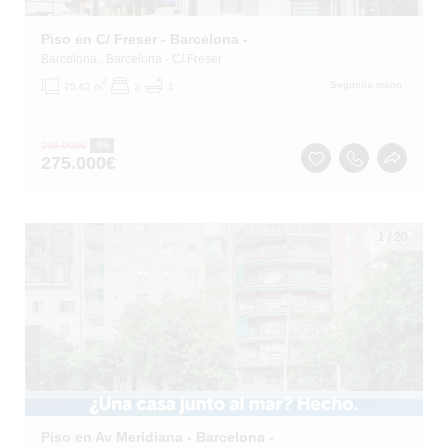
Piso en C/ Freser - Barcelona -
Barcelona
, Barcelona
- C/ Freser
2
Segunda mano
75.62 m
2
1
299.000
€
-8%
275.000
€
1
/
20
Piso en Av Meridiana - Barcelona -