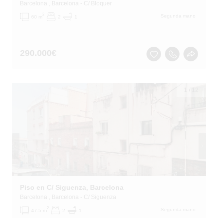
Barcelona
, Barcelona
- C/ Bloquer
2
Segunda mano
60 m
2
1
290.000
€
1
/
12
Piso en C/ Siguenza, Barcelona
Barcelona
, Barcelona
- C/ Siguenza
2
Segunda mano
47.5 m
2
1