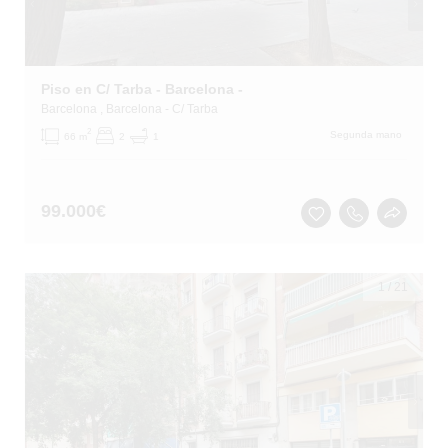
Piso en C/ Tarba - Barcelona -
Barcelona
, Barcelona
- C/ Tarba
2
Segunda mano
66 m
2
1
99.000
€
1
/
21