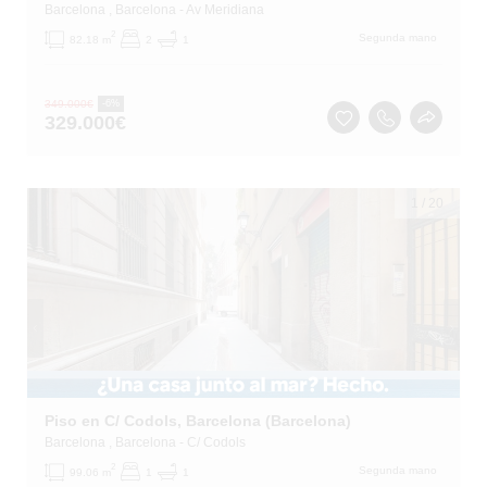
Barcelona
, Barcelona
- Av Meridiana
2
Segunda mano
82.18 m
2
1
349.000
€
-6%
329.000
€
1
/
20
Piso en C/ Codols, Barcelona (Barcelona)
Barcelona
, Barcelona
- C/ Codols
2
Segunda mano
99.06 m
1
1