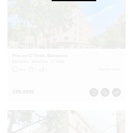
Piso en C/ Teide, Barcelona
Barcelona
, Barcelona
- C/ Teide
2
Segunda mano
80 m
3
1
199.000
€
1
/
16