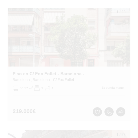
1
/
23
Piso en C/ Foc Follet - Barcelona -
Barcelona
, Barcelona
- C/ Foc Follet
2
Segunda mano
60.57 m
3
1
219.000
€
1
/
23