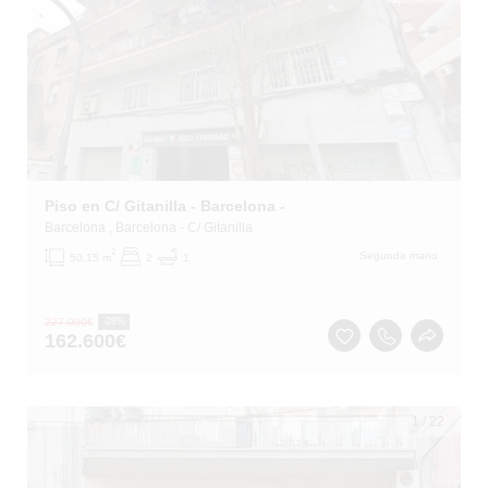
Piso en C/ Gitanilla - Barcelona -
Barcelona
, Barcelona
- C/ Gitanilla
2
Segunda mano
50.15 m
2
1
227.000
€
-28%
162.600
€
1
/
22