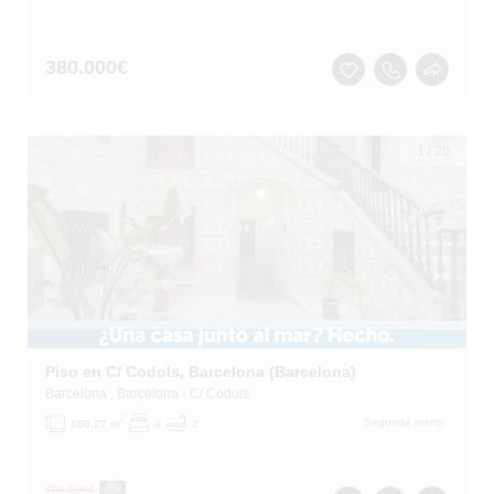
380.000
€
1
/
20
Piso en C/ Codols, Barcelona (Barcelona)
Barcelona
, Barcelona
- C/ Codols
2
Segunda mano
160.27 m
4
2
700.000
€
-6%