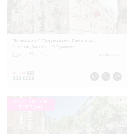
Vivienda en C/ Tagamenent - Barcelona -
Barcelona
, Barcelona
- C/ Tagamenent
2
Segunda mano
67 m
2
1
329.000
€
-6%
309.000
€
1
/
16
EN SITUACIÓN
ESPECIAL