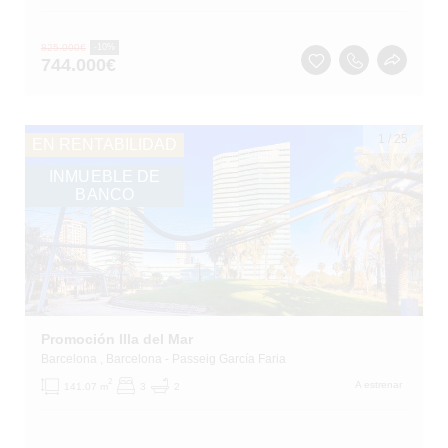
825.000
€
-10%
744.000
€
1
/
25
EN RENTABILIDAD
INMUEBLE DE
BANCO
Promoción Illa del Mar
Barcelona
, Barcelona
- Passeig García Faria
2
A estrenar
141.07 m
3
2