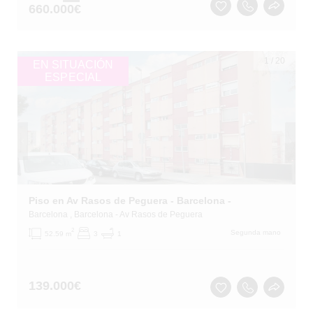
660.000
€
1
/
20
EN SITUACIÓN
ESPECIAL
Piso en Av Rasos de Peguera - Barcelona -
Barcelona
, Barcelona
- Av Rasos de Peguera
2
Segunda mano
52.59 m
3
1
139.000
€