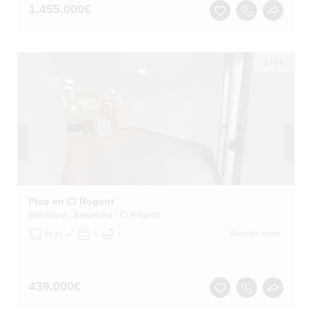
1.455.000
€
1
/
31
Piso en C/ Rogent
Barcelona
, Barcelona
- C/ Rogent
2
Segunda mano
86.81 m
3
1
439.000
€