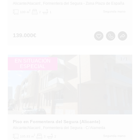
Alicante/Alacant
, Formentera del Segura
- Zona Plaza de España
2
Segunda mano
100 m
2
1
139.000
€
1
/
1
EN SITUACIÓN
ESPECIAL
Piso en Formentera del Segura (Alicante)
Alicante/Alacant
, Formentera del Segura
- C/ Alameda
2
Segunda mano
105.83 m
3
2