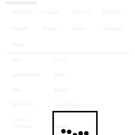
Viviendas
Locales
Oficinas
Edificios
Garajes
Suelos
Naves
Trasteros
Otros
Piso
Casa
Apartamento
Ático
Bajo
Estudio
Bungalow
Casa Rural
Chalet
Adosado
Duplex