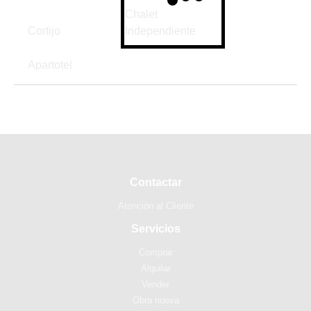
Chalet
Cortijo
Independiente
Apartotel
Contactar
Atención al Cliente
Servicios
Comprar
Alquilar
Vender
Obra nueva