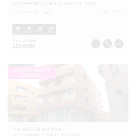
Alicante/Alacant
, Catral
- Urb. Residencial Villa-Sol
2
Segunda mano
97.35 m
2
1
00
00
00
00
días
horas
min.
seg.
Precio de salida
125.000
€
1
/
1
EN SITUACIÓN
ESPECIAL
Piso en C/ General Prim
Alicante/Alacant
, Catral
- C/ General Prim