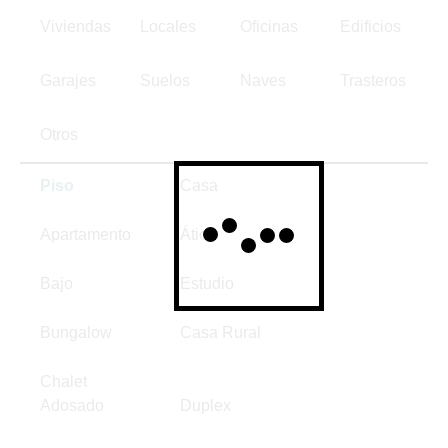
Viviendas
Locales
Oficinas
Edificios
Garajes
Suelos
Naves
Trasteros
Otros
Piso
Casa
Apartamento
Ático
Bajo
Estudio
Bungalow
Casa Rural
Chalet
Adosado
Duplex