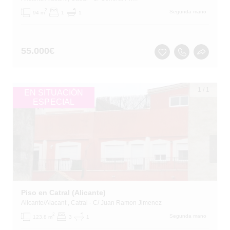
2
Segunda mano
94 m
1
1
55.000
€
1
/
1
EN SITUACIÓN
ESPECIAL
Piso en Catral (Alicante)
Alicante/Alacant
, Catral
- C/ Juan Ramon Jimenez
2
Segunda mano
123.8 m
3
1