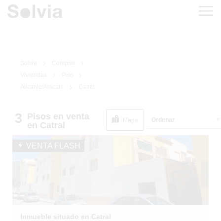
Solvia
Comprar
Viviendas
Piso
Alicante/Alacant
Catral
3
Pisos
en venta
1
/
8
Ordenar
EN SITUACIÓN
Mapa
en Catral
ESPECIAL
VENTA FLASH
Inmueble situado en Catral