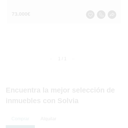
73.000
€
page
1 / 1
page
Encuentra la mejor selección de
inmuebles con Solvia
Comprar
Alquilar