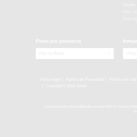
Vender
Obra n
Descubr
Pisos por provincia
Inmue
Piso en Álava
Vivie
Aviso legal
Politica de Privacidad
Politica de cali
Copyright © 2026 Solvia
Los precios de venta publicados en esta Web no incluyen ning
vi