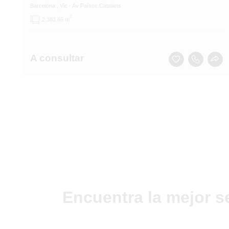
Barcelona
, Vic
- Av Països Catalans
2
2,383.69 m
A consultar
Encuentra la mejor s