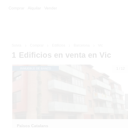
Comprar
Alquilar
Vender
Solvia
Comprar
Edificios
Barcelona
Vic
1
Edificios
en venta
en Vic
1
/
12
INMUEBLE DE BANCO
Països Catalans