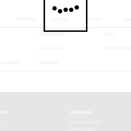
Edificios
Garajes
Suelos
Nav
Apartamento
Ático
Casa Rural
Chalet Ados
pendiente
Apartotel
cios
Utilidades
r
Valora tu vivienda
Cómo comprar