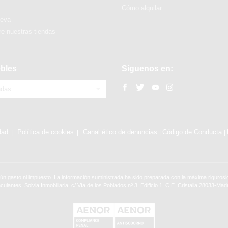
Cómo alquilar
ueva
e nuestras tiendas
bles
Síguenos en:
ndas
dad
Política de cookies
Canal ético de denuncias
Código de Conducta
|
|
ún gasto ni impuesto. La información suministrada ha sido preparada con la máxima rigurosid
nculantes. Solvia Inmobiliaria. c/ Vía de los Poblados nº 3, Edificio 1, C.E. Cristalia,28033-Madr