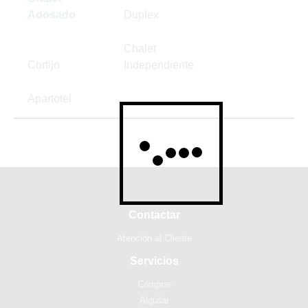
Adosado
Duplex
Chalet
Cortijo
Independiente
Apartotel
Contactar
Atención al Cliente
Servicios
Comprar
Alquilar