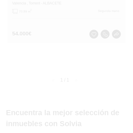
Valencia
, Torrent
- ALBACETE
2
Segunda mano
70.89 m
54.000
€
page
1 / 1
page
Encuentra la mejor selección de
inmuebles con Solvia