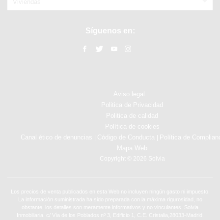
Viviendas
Síguenos en:
Aviso legal
Politica de Privacidad
Politica de calidad
Política de cookies
Canal ético de denuncias
Código de Conducta
Política de Complian
|
|
Mapa Web
Copyright © 2026 Solvia
Los precios de venta publicados en esta Web no incluyen ningún gasto ni impuesto.
La información suministrada ha sido preparada con la máxima rigurosidad, no
obstante, los detalles son meramente informativos y no vinculantes. Solvia
Inmobiliaria. c/ Vía de los Poblados nº 3, Edificio 1, C.E. Cristalia,28033-Madrid.