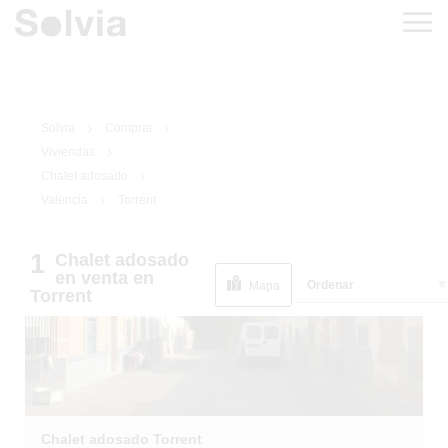
Solvia
Comprar
Viviendas
Chalet adosado
Valencia
Torrent
1
/
2
EN SITUACIÓN
1
Chalet adosado
ESPECIAL
en venta
en
Ordenar
Mapa
Torrent
Chalet adosado Torrent