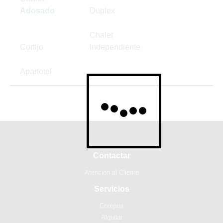
Adosado
Duplex
Chalet
Cortijo
Independiente
Apartotel
Contactar
Atención al Cliente
Servicios
Comprar
Alquilar