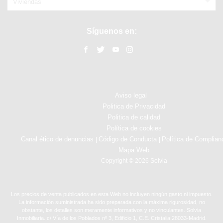
Viviendas
Síguenos en:
Aviso legal
Politica de Privacidad
Politica de calidad
Política de cookies
Canal ético de denuncias
Código de Conducta
Política de Complian
|
|
Mapa Web
Copyright © 2026 Solvia
Los precios de venta publicados en esta Web no incluyen ningún gasto ni impuesto.
La información suministrada ha sido preparada con la máxima rigurosidad, no
obstante, los detalles son meramente informativos y no vinculantes. Solvia
Inmobiliaria. c/ Vía de los Poblados nº 3, Edificio 1, C.E. Cristalia,28033-Madrid.