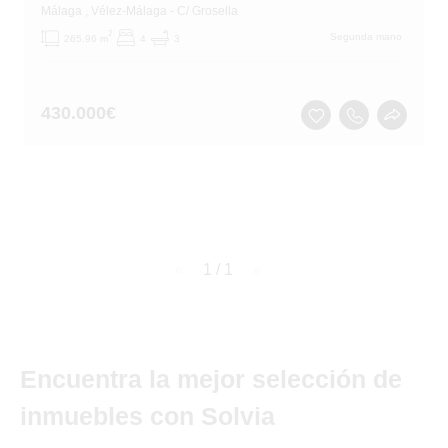
Málaga
, Vélez-Málaga
- C/ Grosella
2
Segunda mano
265.96 m
4
3
430.000
€
page
1 / 1
page
Encuentra la mejor selección de
inmuebles con Solvia