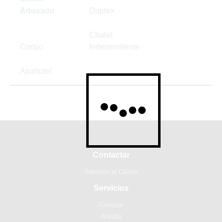
Adosado
Duplex
Chalet
Cortijo
Independiente
Apartotel
Contactar
Atención al Cliente
Servicios
Comprar
Alquilar