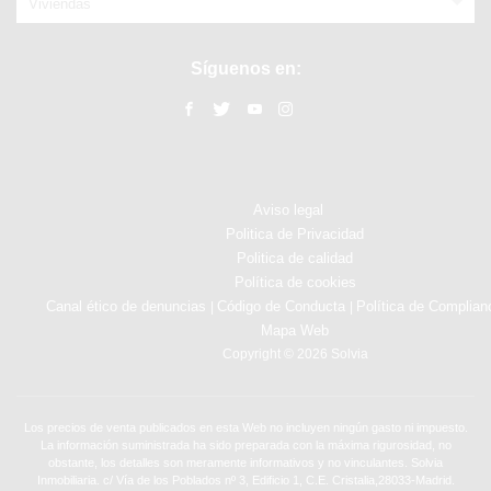
Viviendas
Síguenos en:
Aviso legal
Politica de Privacidad
Politica de calidad
Política de cookies
Canal ético de denuncias
Código de Conducta
Política de Complian
|
|
Mapa Web
Copyright © 2026 Solvia
Los precios de venta publicados en esta Web no incluyen ningún gasto ni impuesto.
La información suministrada ha sido preparada con la máxima rigurosidad, no
obstante, los detalles son meramente informativos y no vinculantes. Solvia
Inmobiliaria. c/ Vía de los Poblados nº 3, Edificio 1, C.E. Cristalia,28033-Madrid.