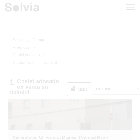
Solvia
Comprar
Viviendas
Chalet adosado
Ciudad Real
Daimiel
1
/
1
EN SITUACIÓN
1
Chalet adosado
ESPECIAL
en venta
en
Ordenar
Mapa
Daimiel
Vivienda en C/ Terrero, Daimiel (Ciudad Real)