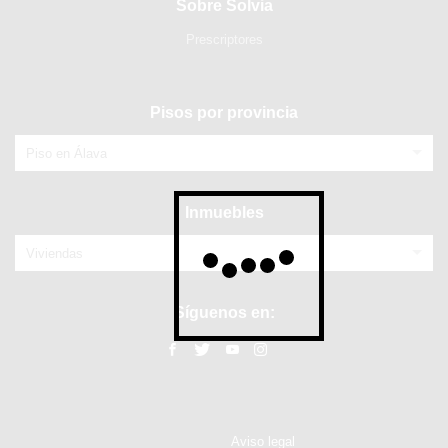
Sobre Solvia
Prescriptores
Pisos por provincia
Piso en Álava
Inmuebles
Viviendas
Síguenos en:
Aviso legal