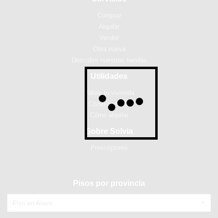
Comprar
Alquilar
Vender
Obra nueva
Descubre nuestras tiendas
Utilidades
Valora tu vivienda
Cómo comprar
Cómo alquilar
Sobre Solvia
Prescriptores
Pisos por provincia
Piso en Álava