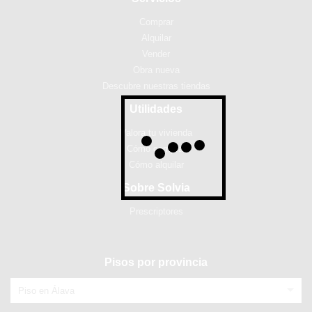
Comprar
Alquilar
Vender
Obra nueva
Descubre nuestras tiendas
Utilidades
Valora tu vivienda
Cómo comprar
Cómo alquilar
Sobre Solvia
Prescriptores
Pisos por provincia
Piso en Álava