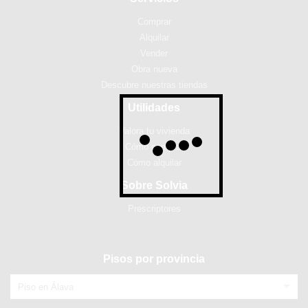
Comprar
Alquilar
Vender
Obra nueva
Descubre nuestras tiendas
Utilidades
Valora tu vivienda
Cómo comprar
Cómo alquilar
Sobre Solvia
Prescriptores
Pisos por provincia
Piso en Álava