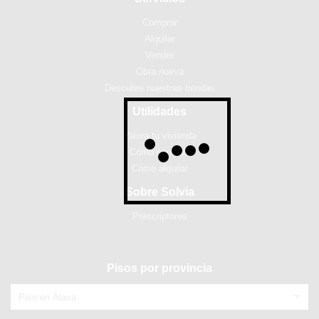
Comprar
Alquilar
Vender
Obra nueva
Descubre nuestras tiendas
Utilidades
Valora tu vivienda
Cómo comprar
Cómo alquilar
Sobre Solvia
Prescriptores
Pisos por provincia
Piso en Álava