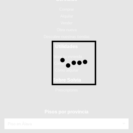
Comprar
Alquilar
Vender
Obra nueva
Descubre nuestras tiendas
Utilidades
Valora tu vivienda
Cómo comprar
Cómo alquilar
Sobre Solvia
Prescriptores
Pisos por provincia
Piso en Álava