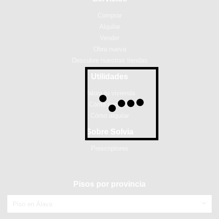
Comprar
Alquilar
Vender
Obra nueva
Descubre nuestras tiendas
Utilidades
Valora tu vivienda
Cómo comprar
Cómo alquilar
Sobre Solvia
Prescriptores
Pisos por provincia
Piso en Álava