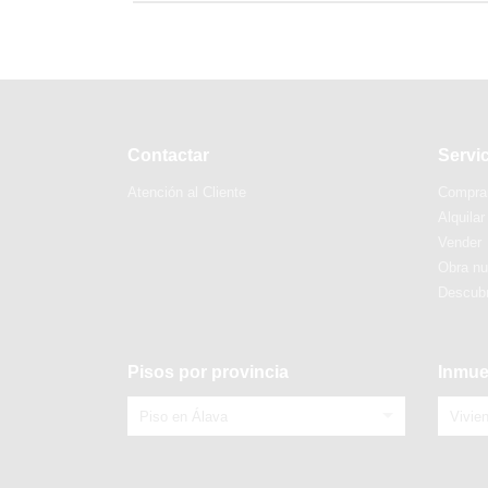
Contactar
Servi
Atención al Cliente
Compra
Alquilar
Vender
Obra n
Descubr
Pisos por provincia
Inmue
Piso en Álava
Vivie