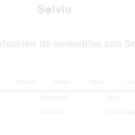
elección de inmuebles con So
Edificios
Garajes
Naves
Tra
Apartamento
Ático
Casa Rural
Chalet Ados