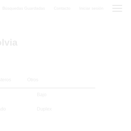
Búsquedas Guardadas
Contacto
Iniciar sesión
lvia
steros
Otros
Bajo
ado
Duplex