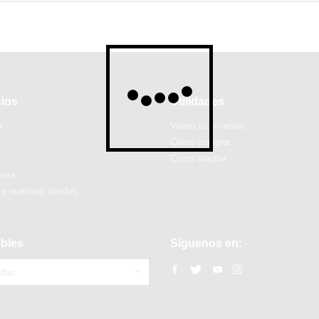
cios
Utilidades
r
Valora tu vivienda
Cómo comprar
Cómo alquilar
ueva
e nuestras tiendas
bles
Síguenos en:
ndas