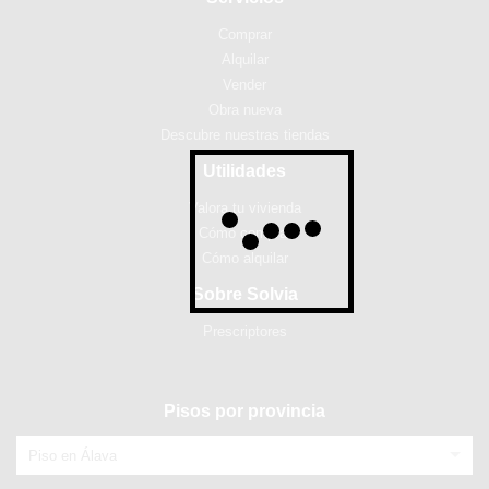
Comprar
Alquilar
Vender
Obra nueva
Descubre nuestras tiendas
Utilidades
Valora tu vivienda
Cómo comprar
Cómo alquilar
Sobre Solvia
Prescriptores
Pisos por provincia
Piso en Álava