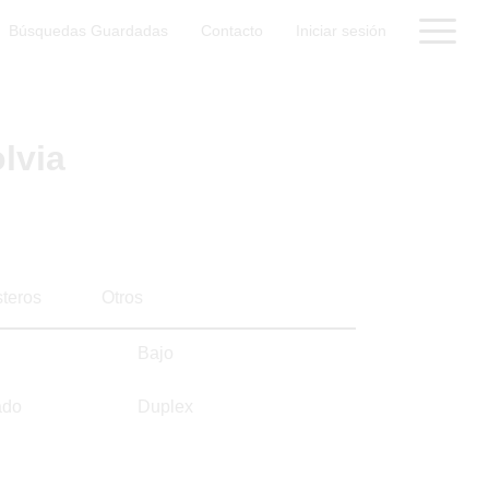
Búsquedas Guardadas
Contacto
Iniciar sesión
lvia
steros
Otros
Bajo
ado
Duplex