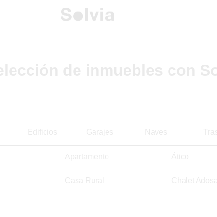
elección de inmuebles con So
Edificios
Garajes
Naves
Tra
Apartamento
Ático
Casa Rural
Chalet Ados