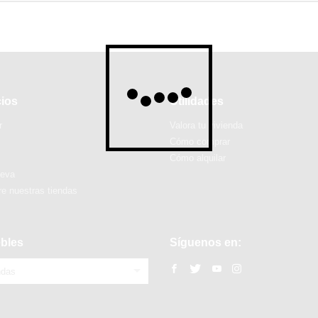
cios
Utilidades
r
Valora tu vivienda
Cómo comprar
Cómo alquilar
ueva
e nuestras tiendas
bles
Síguenos en:
ndas