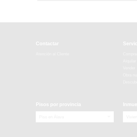
Contactar
Servi
Atención al Cliente
Compra
Alquilar
Vender
Obra n
Descubr
Pisos por provincia
Inmue
Piso en Álava
Vivie