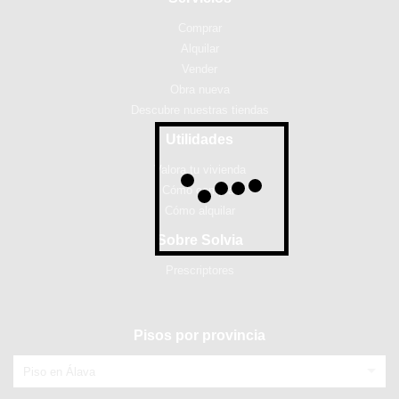
Comprar
Alquilar
Vender
Obra nueva
Descubre nuestras tiendas
Utilidades
Valora tu vivienda
Cómo comprar
Cómo alquilar
Sobre Solvia
Prescriptores
Pisos por provincia
Piso en Álava