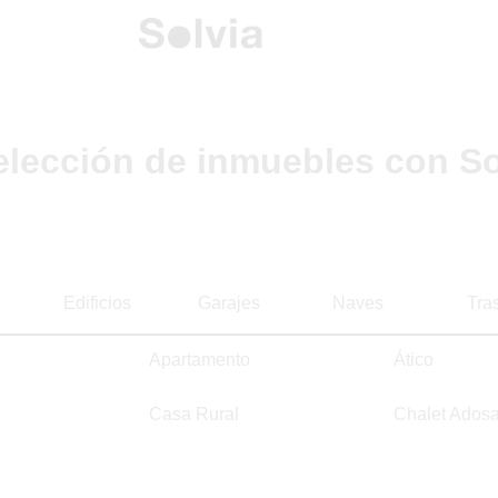
elección de inmuebles con So
Edificios
Garajes
Naves
Tra
Apartamento
Ático
Casa Rural
Chalet Ados