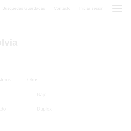
Búsquedas Guardadas
Contacto
Iniciar sesión
lvia
steros
Otros
Bajo
ado
Duplex