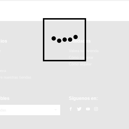
cios
Utilidades
r
Valora tu vivienda
Cómo comprar
Cómo alquilar
ueva
e nuestras tiendas
bles
Síguenos en:
ndas