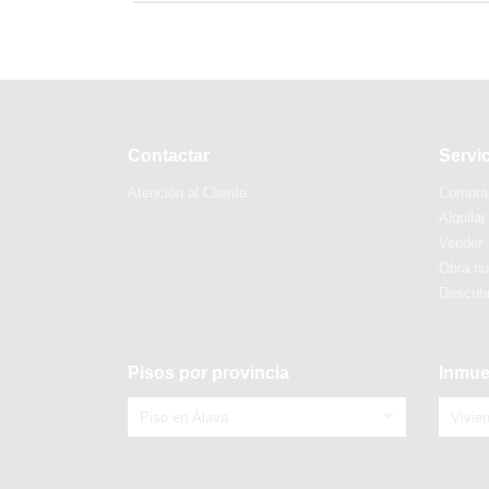
Contactar
Servi
Atención al Cliente
Compra
Alquilar
Vender
Obra n
Descubr
Pisos por provincia
Inmue
Piso en Álava
Vivie