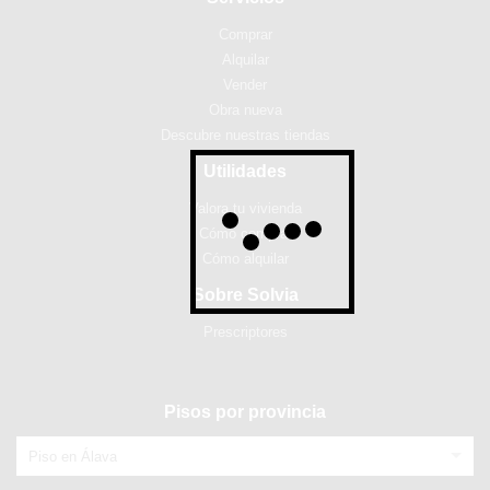
Comprar
Alquilar
Vender
Obra nueva
Descubre nuestras tiendas
Utilidades
Valora tu vivienda
Cómo comprar
Cómo alquilar
Sobre Solvia
Prescriptores
Pisos por provincia
Piso en Álava