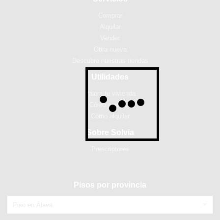
Comprar
Alquilar
Vender
Obra nueva
Descubre nuestras tiendas
Utilidades
Valora tu vivienda
Cómo comprar
Cómo alquilar
Sobre Solvia
Prescriptores
Pisos por provincia
Piso en Álava