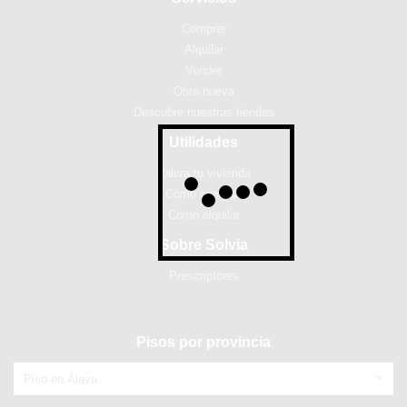
Comprar
Alquilar
Vender
Obra nueva
Descubre nuestras tiendas
Utilidades
Valora tu vivienda
Cómo comprar
Cómo alquilar
Sobre Solvia
Prescriptores
Pisos por provincia
Piso en Álava