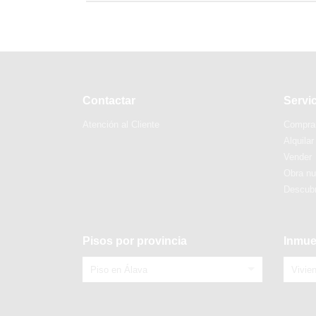
Contactar
Servi
Atención al Cliente
Compra
Alquilar
Vender
Obra n
Descubr
Pisos por provincia
Inmue
Piso en Álava
Vivie