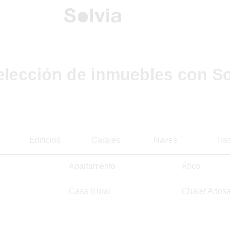
elección de inmuebles con So
Edificios
Garajes
Naves
Tra
Apartamento
Ático
Casa Rural
Chalet Ados