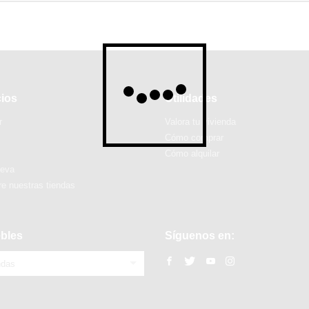
cios
Utilidades
r
Valora tu vivienda
Cómo comprar
Cómo alquilar
ueva
e nuestras tiendas
bles
Síguenos en:
ndas