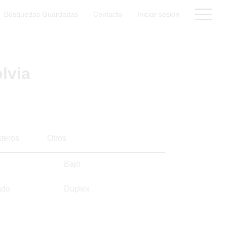
Búsquedas Guardadas
Contacto
Iniciar sesión
lvia
steros
Otros
Bajo
ado
Duplex