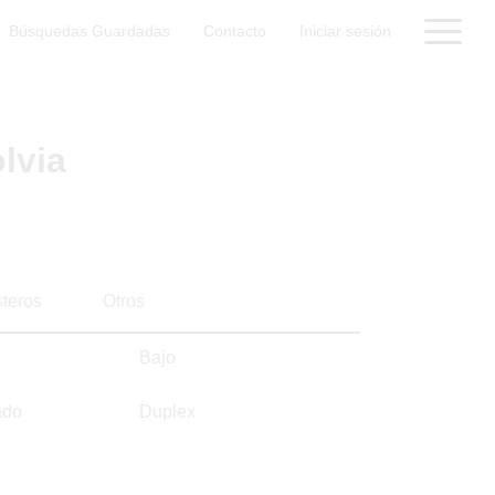
Búsquedas Guardadas
Contacto
Iniciar sesión
lvia
steros
Otros
Bajo
ado
Duplex