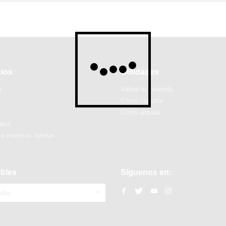
cios
Utilidades
r
Valora tu vivienda
Cómo comprar
Cómo alquilar
ueva
e nuestras tiendas
bles
Síguenos en:
ndas