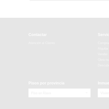
Contactar
Servi
Atención al Cliente
Compra
Alquilar
Vender
Obra n
Descubr
Pisos por provincia
Inmue
Piso en Álava
Vivie