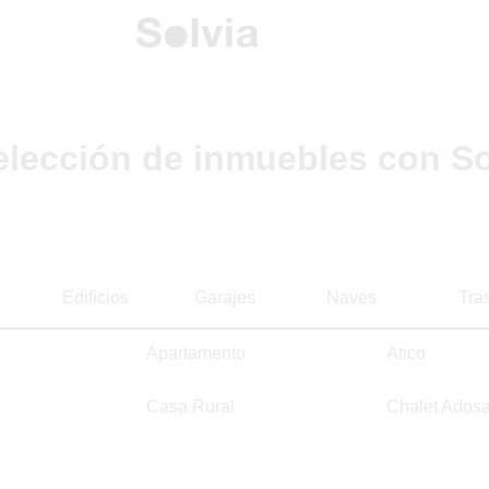
elección de inmuebles con So
Edificios
Garajes
Naves
Tra
Apartamento
Ático
Casa Rural
Chalet Ados