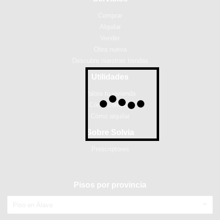
Comprar
Alquilar
Vender
Obra nueva
Descubre nuestras tiendas
Utilidades
Valora tu vivienda
Cómo comprar
Cómo alquilar
Sobre Solvia
Prescriptores
Pisos por provincia
Piso en Álava