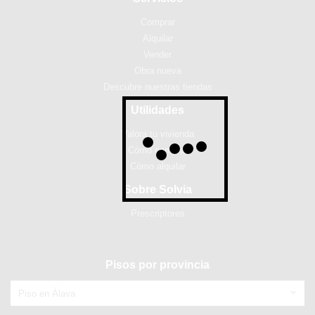
Comprar
Alquilar
Vender
Obra nueva
Descubre nuestras tiendas
Utilidades
Valora tu vivienda
Cómo comprar
Cómo alquilar
Sobre Solvia
Prescriptores
Pisos por provincia
Piso en Álava