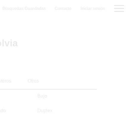
Búsquedas Guardadas
Contacto
Iniciar sesión
lvia
steros
Otros
Bajo
ado
Duplex