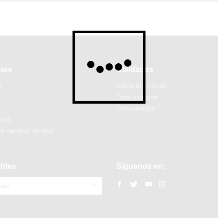
cios
Utilidades
r
Valora tu vivienda
Cómo comprar
Cómo alquilar
ueva
e nuestras tiendas
bles
Síguenos en:
ndas