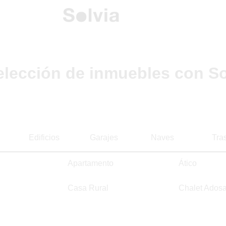
elección de inmuebles con So
Edificios
Garajes
Naves
Tra
Apartamento
Ático
Casa Rural
Chalet Ados