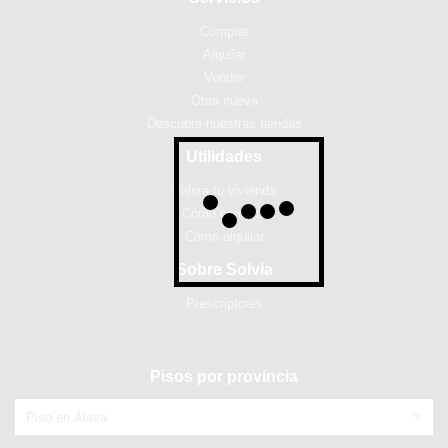
Comprar
Alquilar
Vender
Obra nueva
Descubre nuestras tiendas
Utilidades
Valora tu vivienda
Cómo comprar
Cómo alquilar
Sobre Solvia
Prescriptores
Pisos por provincia
Piso en Álava