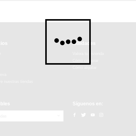
cios
Utilidades
r
Valora tu vivienda
Cómo comprar
Cómo alquilar
ueva
e nuestras tiendas
bles
Síguenos en:
ndas