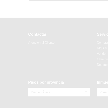
Contactar
Servi
Atención al Cliente
Compra
Alquilar
Vender
Obra n
Descubr
Pisos por provincia
Inmue
Piso en Álava
Vivie