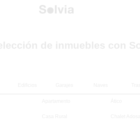
elección de inmuebles con So
Edificios
Garajes
Naves
Tra
Apartamento
Ático
Casa Rural
Chalet Ados