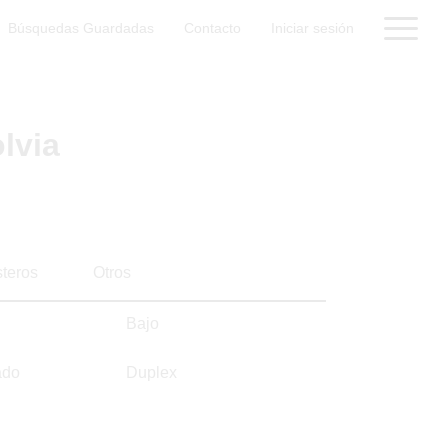
Búsquedas Guardadas
Contacto
Iniciar sesión
lvia
steros
Otros
Bajo
ado
Duplex