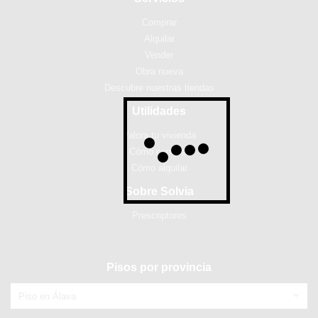
Comprar
Alquilar
Vender
Obra nueva
Descubre nuestras tiendas
Utilidades
Valora tu vivienda
Cómo comprar
Cómo alquilar
Sobre Solvia
Prescriptores
Pisos por provincia
Piso en Álava