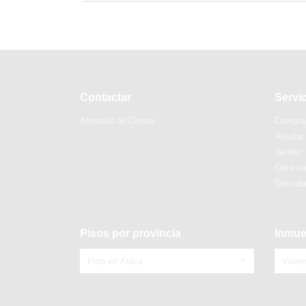
Contactar
Servi
Atención al Cliente
Compra
Alquilar
Vender
Obra n
Descubr
Pisos por provincia
Inmue
Piso en Álava
Vivie