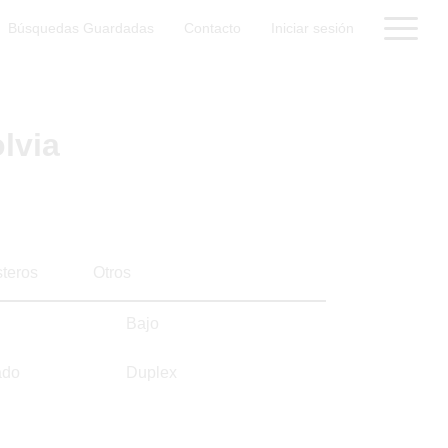
Búsquedas Guardadas
Contacto
Iniciar sesión
lvia
steros
Otros
Bajo
ado
Duplex