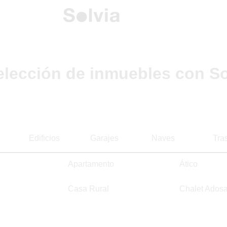
elección de inmuebles con So
Edificios
Garajes
Naves
Tra
Apartamento
Ático
Casa Rural
Chalet Ados