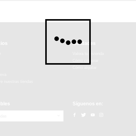
cios
Utilidades
r
Valora tu vivienda
Cómo comprar
Cómo alquilar
ueva
e nuestras tiendas
bles
Síguenos en:
ndas