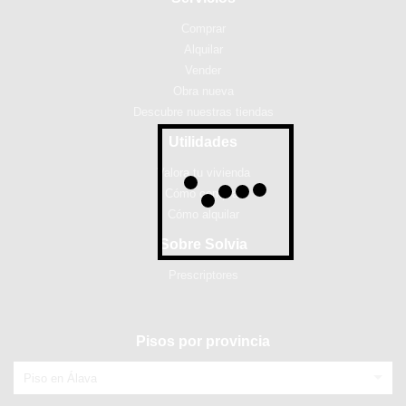
Comprar
Alquilar
Vender
Obra nueva
Descubre nuestras tiendas
Utilidades
Valora tu vivienda
Cómo comprar
Cómo alquilar
Sobre Solvia
Prescriptores
Pisos por provincia
Piso en Álava